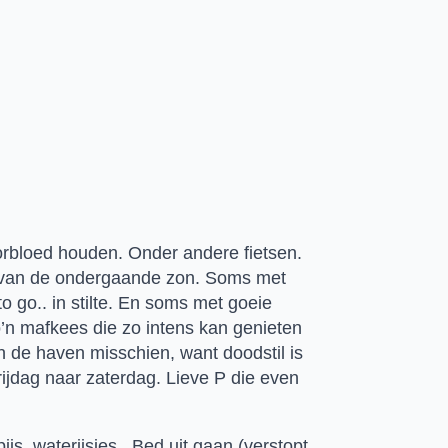
rbloed houden. Onder andere fietsen. 
nd van de ondergaande zon. Soms met 
o go.. in stilte. En soms met goeie 
’n mafkees die zo intens kan genieten 
 de haven misschien, want doodstil is 
ijdag naar zaterdag. Lieve P die even 
js, waterijsjes.. Bed uit gaan (verstopt 