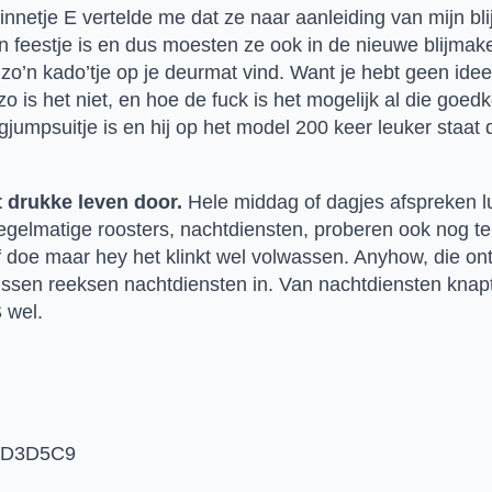
dinnetje E vertelde me dat ze naar aanleiding van mijn bl
 feestje is en dus moesten ze ook in de nieuwe blijmakers
o’n kado’tje op je deurmat vind. Want je hebt geen idee 
nzo is het niet, en hoe de fuck is het mogelijk al die goe
jumpsuitje is en hij op het model 200 keer leuker staat da
t drukke leven door.
 Hele middag of dagjes afspreken luk
egelmatige roosters, nachtdiensten, proberen ook nog te
 doe maar hey het klinkt wel volwassen. Anyhow, die ontbijtj
ussen reeksen nachtdiensten in. Van nachtdiensten kna
 wel.