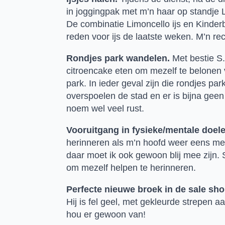
in joggingpak met m’n haar op standje
De combinatie Limoncello ijs en Kinderbu
reden voor ijs de laatste weken. M’n re
Rondjes park wandelen.
 Met bestie S
citroencake eten om mezelf te belonen vo
park. In ieder geval zijn die rondjes pa
overspoelen de stad en er is bijna geen
noem wel veel rust.
Vooruitgang in fysieke/mentale doele
herinneren als m’n hoofd weer eens meer
daar moet ik ook gewoon blij mee zijn. S
om mezelf helpen te herinneren.
Perfecte nieuwe broek in de sale sh
Hij is fel geel, met gekleurde strepen a
hou er gewoon van!