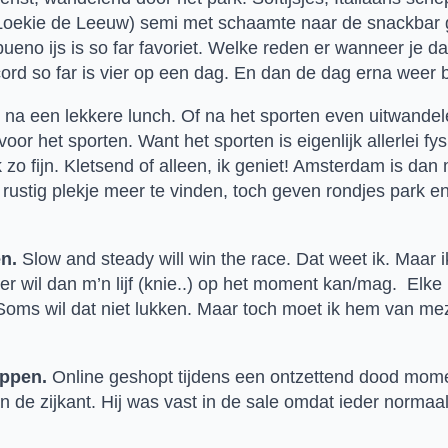
 Loekie de Leeuw) semi met schaamte naar de snackbar 
eno ijs is so far favoriet. Welke reden er wanneer je dan
cord so far is vier op een dag. En dan de dag erna weer 
. na een lekkere lunch. Of na het sporten even uitwandele
or het sporten. Want het sporten is eigenlijk allerlei fy
rk zo fijn. Kletsend of alleen, ik geniet! Amsterdam is da
 rustig plekje meer te vinden, toch geven rondjes park e
n.
 Slow and steady will win the race. Dat weet ik. Maar 
 wil dan m’n lijf (knie..) op het moment kan/mag.  Elke k
oms wil dat niet lukken. Maar toch moet ik hem van mezelf i
oppen.
 Online geshopt tijdens een ontzettend dood mome
an de zijkant. Hij was vast in de sale omdat ieder normaa