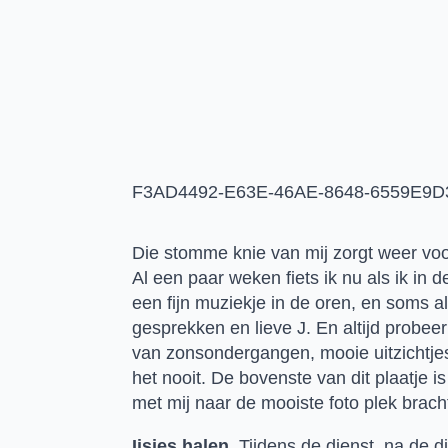
F3AD4492-E63E-46AE-8648-6559E9
Die stomme knie van mij zorgt weer voo
Al een paar weken fiets ik nu als ik in
een fijn muziekje in de oren, en soms al
gesprekken en lieve J. En altijd probee
van zonsondergangen, mooie uitzichtjes 
het nooit. De bovenste van dit plaatje 
met mij naar de mooiste foto plek brach
Ijsjes halen.
 Tijdens de dienst, na de di