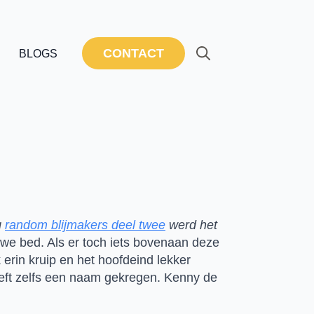
CONTACT
BLOGS
Search
for:
 
random blijmakers deel twee
 werd het 
uwe bed. Als er toch iets bovenaan deze 
 erin kruip en het hoofdeind lekker 
ft zelfs een naam gekregen. Kenny de 