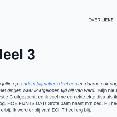
OVER LIEKE
deel 3
jullie op 
random blijmakers deel een
 en daarna ook nog
met dingen waar ik afgelopen tijd blij van werd. 
 Mijn nie
stie C uitgezocht, en ik voel me een ekte ekte diva als ik
. HOE FIJN IS DAT! Grote palm naast m’n bed. Hij hee
bij. Ik word er blij van! ECHT heel erg blij.