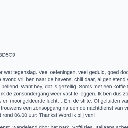
D3D5C9
r wat tegenslag. Veel oefeningen, veel geduld, goed doo
 de avond vrij ben naar de havens, chill daar, al geniete
 bellend. Want hey, dat is gezellig. Soms met een koffie t
r ik de zonsondergang weer vast te leggen. Ik ben dus zo
en mooi gekleurde lucht… En, de stilte. Of geluiden van
is trouwens een zonsopgang na een de nachtdienst van vr
t rond 06.00 uur: Thanks! Word ik blij van!
enst, wandelend door het park. Softijsjes, Italiaans schepi